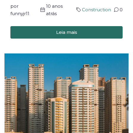
por
10 anos
Construction
0
funnyjr11
atrás
Leia mais